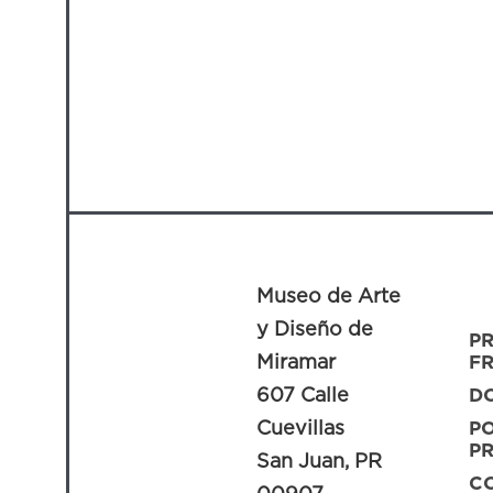
Museo de Arte
y Diseño de
P
Miramar
F
607 Calle
D
Cuevillas
PO
PR
San Juan, PR
C