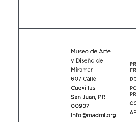
Museo de Arte
y Diseño de
P
Miramar
F
607 Calle
D
Cuevillas
PO
PR
San Juan, PR
C
00907
A
info@madmi.org
787.995.7063