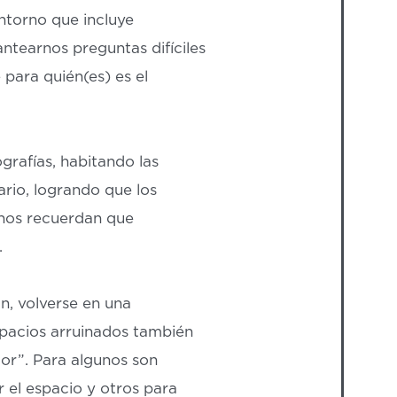
entorno que incluye
antearnos preguntas difíciles
 para quién(es) es el
rafías, habitando las
rio, logrando que los
 nos recuerdan que
.
n, volverse en una
spacios arruinados también
jor”. Para algunos son
 el espacio y otros para