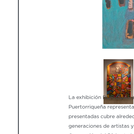
La exhibición BORICUAS in
Puertorriqueña representat
presentadas cubre alreded
generaciones de artistas 