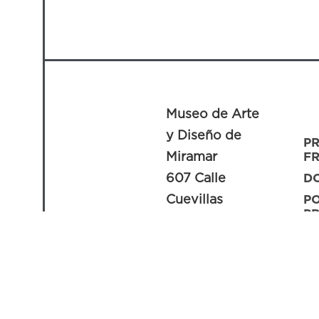
Museo de Arte
y Diseño de
P
Miramar
F
607 Calle
D
Cuevillas
PO
PR
San Juan, PR
C
00907
A
info@madmi.org
787.995.7063